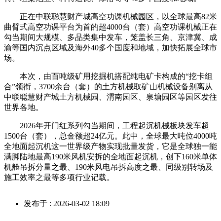
正在中联聪慧财产城高空功课机械园区，以全球最高82米
曲臂式高空功课平台为首的超4000台（套）高空功课机械正在
勾当期间大规模、多品类集中发车，笼盖长三角、京津冀、成
渝等国内沉点区域及海外40多个国度和地域，加快拓展全球市
场。
本次，由百吨级矿用挖掘机搭配纯电矿卡构成的“挖卡组
合”领衔，3700余台（套）的土方机械取矿山机械设备别离从
中联聪慧财产城土方机械园、渭南园区、泉塘园区等园区发往
世界各地。
2026年开门红系列勾当期间，工程起沉机械板块发车超
1500台（套），总金额超24亿元。此中，全球最大吨位4000吨
全地面起沉机这一世界级产物实现批量发货，它是全球独一能
满脚陆地最高190米风机安拆的全地面起沉机，创下160米单体
机舱吊拆分量之最、190米风电吊拆高度之最、同级别转场及
施工效率之最等多项行业记载。
发布于 : 2026-03-02 18:09