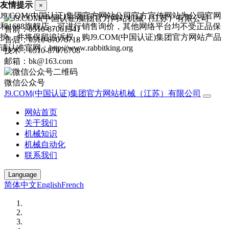
友情提示
×
J9.COM(中国认证)集团官方网站公司官方宣传网站为公司官网
和1688旗舰店，可进行销售询价，其他网络平台均不受正品保
售前：0510-87061341
护，并将保留追诉权，购J9.COM(中国认证)集团官方网站产品
售后：0510-87076718
请认准官网：http://www.rabbitking.org
技术：0510-87076708
邮箱：bk@163.com
微信公众号
J9.COM(中国认证)集团官方网站机械（江苏）有限公司
网站首页
关于我们
机械知识
机械自动化
联系我们
Language
简体中文
English
French