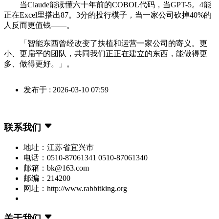
当Claude能读懂六十年前的COBOL代码，当GPT-5。4能
正在Excel里搭出87。3分的投行模子，当一家公司砍掉40%的
人反而更值钱——。
「智能东西曾经改变了扶植和运营一家公司的寄义。更
小、更扁平的团队，共同我们正正在建立的东西，能做得更
多、做得更好。」。
发布于 : 2026-03-10 07:59
联系我们
地址：江苏省宜兴市
电话：0510-87061341 0510-87061340
邮箱：bk@163.com
邮编：214200
网址：http://www.rabbitking.org
关于我们